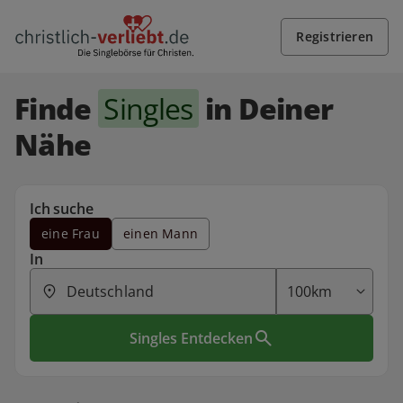
Registrieren
Finde
Singles
in Deiner
Nähe
Ich suche
eine Frau
einen Mann
In
Singles Entdecken