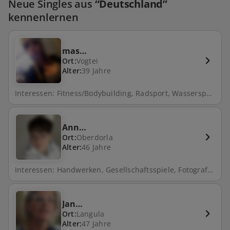
Neue Singles aus
“Deutschland”
kennenlernen
mas…
Ort:
Vogtei
Alter:
39 Jahre
Interessen: Fitness/Bodybuilding, Radsport, Wassersport, Shopping, Internet, Musikmachen, Malen/Zeichnen, Handwerken, Gesellschaftsspiele, Fotografieren, Lesen, Motorrad, Golf, Schwimmen, Reisen, Mountainbike, Radfahren, Musik, Walken, Wellness, Reiten, Fußball, Spazieren, Segeln, Laufen, Natur, Kochen, Tanzen, Camping, Zocken, Fahrrad fahren, Fitness, Tischtennis, Joggen, Angeln, Gartenarbeit, Klettern, Skifahren, Tauchen, Theater, Filme schauen, Backen
Ann…
Ort:
Oberdorla
Alter:
46 Jahre
Interessen: Handwerken, Gesellschaftsspiele, Fotografieren, Reisen, Radfahren, Spazieren, Natur, Freunde treffen, Fahrrad fahren
Jan…
Ort:
Langula
Alter:
47 Jahre