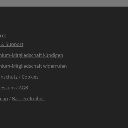
ICE
e & Support
ium-Mitgliedschaft kündigen
ium-Mitgliedschaft widerrufen
enschutz
/
Cookies
ressum
/
AGB
emap
/
Barrierefreiheit