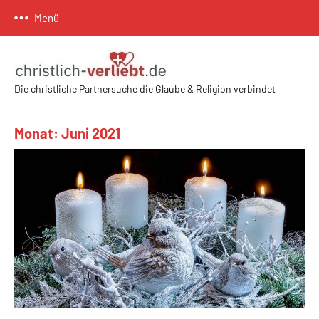
Zum
Menü
Inhalt
springen
Die christliche Partnersuche die Glaube & Religion verbindet
Christlich-
Verliebt.de
Monat:
Juni 2021