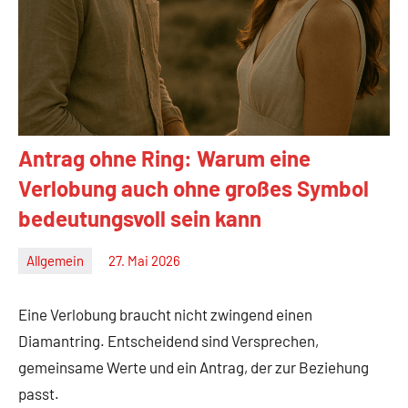
Antrag ohne Ring: Warum eine
Verlobung auch ohne großes Symbol
bedeutungsvoll sein kann
Allgemein
27. Mai 2026
Christian
M.
Eine Verlobung braucht nicht zwingend einen
Haas
Diamantring. Entscheidend sind Versprechen,
gemeinsame Werte und ein Antrag, der zur Beziehung
passt.